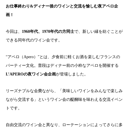
お仕事終わり&ディナー後のワインと交流を愉しむ夜アペロ企
画！
今回は、
1960年代、1970年代の方同士
で、新しい縁を紡ぐことが
できる同年代のワイン会です。
“アペロ（Apero）”とは、夕食前に軽くお酒を楽しむフランスの
パーティー文化。普段はディナー前の小粋なアペロを開催する
L’APEROの夜ワイン会企画
が登場しました。
リーズナブルな会費ながら、「美味しいワインをみんなで楽しみ
ながら交流する」というワイン会の醍醐味を味わえる交流イベン
トです。
自由交流のワイン会と異なり、ローテーションによってさらに多