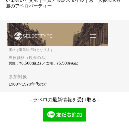
い出会いと交流｜全員と会話スタイル｜お一人参加大歓
迎のアペロパーティー
価格は事前決済時となります。
当日価格（現金のみ）
¥6,500
¥5,500
男性：
(税込) ／ 女性：
(税込)
参加対象
1960〜1970年代の方
- ラペロの最新情報を受け取る -